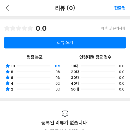
리뷰 (0)
한줄평
0.0
혜택 및 유의사항
리뷰 쓰기
평점 분포
연령대별 평균 점수
10
0%
10대
0.0
8
0%
20대
0.0
6
0%
30대
0.0
4
0%
40대
0.0
2
0%
50대
0.0
등록된 리뷰가 없습니다!