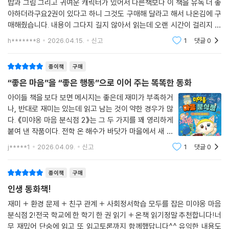
밥과 그림 그리고 귀여운 캐릭터가 있어서 다른책보다 이 책을 유독 더 좋
아하더라구요2권이 있다고 하니 그것도 구매해 달라고 해서 나온김에 구
매해줬습니다. 내용이 그다지 길지 않아서 읽는데 오랜 시간이 걸리지 않
아서 좋았어요1권과 마찬가지로 2권도 재밌게 보았습니다.
h*******8
2026.04.15.
신고
1
댓글
0
종이책
구매
“좋은 마음”을 “좋은 행동”으로 이어 주는 똑똑한 동화
아이들 책을 보다 보면 메시지는 좋은데 재미가 부족하거
나, 반대로 재미는 있는데 읽고 남는 것이 약한 경우가 많
다. 《미야옹 마음 분식점 2》는 그 두 가지를 꽤 영리하게
붙여 낸 작품이다. 전학 온 해수가 바닷가 마을에서 새 친
구들을 만나고, 쓰레기 줍기를 하며, 신비한 미야옹 분식
j*****1
2026.04.09.
신고
1
댓글
0
점에서 자기 상처를 마주하는 이야기 구조 자체가 아주 탄
탄하다. 게다가 바다거북 구조라는 목
종이책
구매
인생 동화책!
재미 + 환경 문제 + 친구 관계 + 사회정서학습 모두를 잡은 미야옹 마음
분식점 2!전국 학교에 한 학기 한 권 읽기 + 온책 읽기정말 추천합니다!너
무 재밌어 단숨에 읽고 또 읽고토론까지 함께했답니다^^ 유익한 내용도