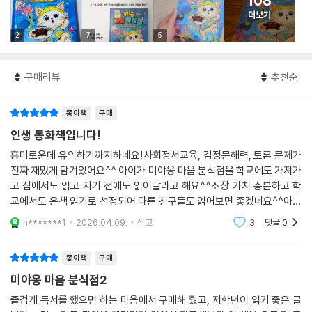
108
더보기
2
7
5
구매리뷰
추천순
종이책
구매
인생 동화책입니다!
흥미로운데 유익하기까지하네요!사회정서교육, 감정문해력, 토론 문제가
진짜 재밌게 담겨있어요^^ 아이가 미야옹 마음 분식점을 학교에도 가져가
고 집에서도 읽고 자기 전에도 읽어달라고 해요^^소장 가치 충분하고 학
교에서도 온책 읽기로 선정되어 다른 친구들도 읽어보면 좋겠네요^^아는
초등학교 선생님도 읽어보더니 너무 재밌다고 하더라고요.
h*******1
2026.04.09.
신고
3
댓글
0
종이책
구매
미야옹 마음 분식점2
즐겁게 독서를 했으면 하는 마음에서 구매해 줬고, 저학년이 읽기 좋은 글