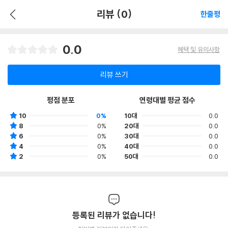
리뷰 (0)
한줄평
0.0
혜택 및 유의사항
리뷰 쓰기
평점 분포
연령대별 평균 점수
10
0%
10대
0.0
8
0%
20대
0.0
6
0%
30대
0.0
4
0%
40대
0.0
2
0%
50대
0.0
등록된 리뷰가 없습니다!