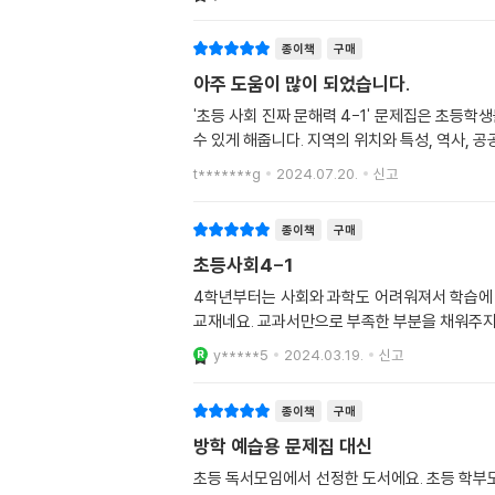
종이책
구매
아주 도움이 많이 되었습니다.
'초등 사회 진짜 문해력 4-1' 문제집은 초등
수 있게 해줍니다. 지역의 위치와 특성, 역사, 
t*******g
2024.07.20.
신고
종이책
구매
초등사회4-1
4학년부터는 사회와 과학도 어려워져서 학습에 
교재네요. 교과서만으로 부족한 부분을 채워주지
y*****5
2024.03.19.
신고
종이책
구매
방학 예습용 문제집 대신
초등 독서모임에서 선정한 도서에요. 초등 학부모가 되어보니, 요즘 아이들 참 힘들겠다 싶은 순간이 많다. 예비 4학년을 앞두고 사회가 가장 싫다는 아이들을 위한 선택.학습서