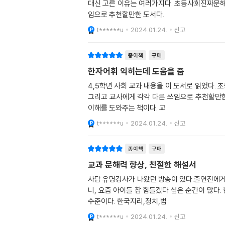
대신 고른 이유는 여러가지다. 초등사회진짜문해력 _ 창비 초등 교과서나 문제집에 비해 개념과 어휘가 충분한 예시와 설명 이 있다. 부모와 자
임으로 추천할만한 도서다.
t******u
2024.01.24.
신고
종이책
구매
한자어휘 익히는데 도움을 줌
4,5학년 사회 교과 내용을 이 도서로 읽었다. 초등 교과서나 문제집에 이런 개념과 어휘가 충분한 예시와 설명 없이 등장한다는 어려움에 도움이 될 만한 도서이다.부모와 자녀
그리고 교사에게 각각 다른 쓰임으로 추천할만한
이해를 도와주는 책이다. 교
t******u
2024.01.24.
신고
종이책
구매
교과 문해력 향상, 친절한 해설서
사탐 유명강사가 나왔던 방송이 있다.출연진에게 초등 
니, 요즘 아이들 참 힘들겠다 싶은 순간이 많다. 현재 내
수준이다. 한국지리,정치,법
t******u
2024.01.24.
신고