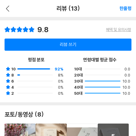
리뷰 (13)
한줄평
9.8
혜택 및 유의사항
리뷰 쓰기
평점 분포
연령대별 평균 점수
10
92%
10대
0.0
8
8%
20대
0.0
6
0%
30대
10.0
4
0%
40대
10.0
2
0%
50대
10.0
포토/동영상 (8)