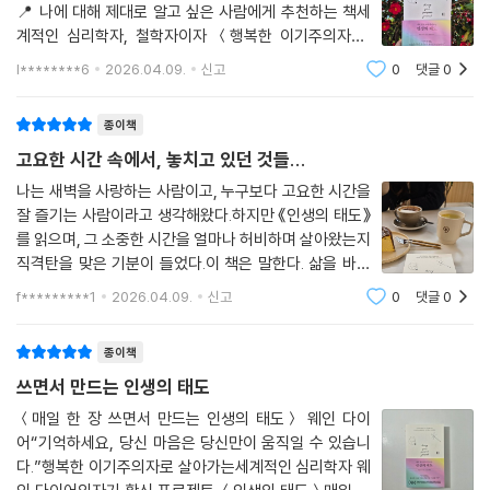
📍 나에 대해 제대로 알고 싶은 사람에게 추천하는 책세
계적인 심리학자, 철학자이자 ＜행복한 이기주의자＞,
＜인생의 태도＞등 수많은 책으로 많은 사람들의 인생에
l********6
2026.04.09.
신고
0
댓글
0
영향을 준 저자 웨인 다이어가 평생 동안 전하려 했던 핵
심 메시지를 바탕으로 한 60가지 질문에 답하며
종이책
고요한 시간 속에서, 놓치고 있던 것들...
나는 새벽을 사랑하는 사람이고, 누구보다 고요한 시간을
잘 즐기는 사람이라고 생각해왔다.하지만 《인생의 태도》
를 읽으며, 그 소중한 시간을 얼마나 허비하며 살아왔는지
직격탄을 맞은 기분이 들었다.이 책은 말한다. 삶을 바꾸
는 것은 환경이 아니라 태도라고.행복은 조건이 아니라 지
f*********1
2026.04.09.
신고
0
댓글
0
금 이 순간 내가 선택하는 태도에서 시작된다고.그 말을
따라가다 보니, 나는 그저 잠들기 싫은
종이책
쓰면서 만드는 인생의 태도
＜매일 한 장 쓰면서 만드는 인생의 태도＞ 웨인 다이
어“기억하세요, 당신 마음은 당신만이 움직일 수 있습니
다.”행복한 이기주의자로 살아가는세계적인 심리학자 웨