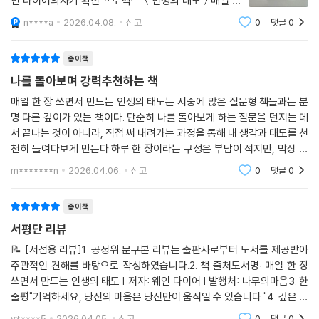
인 다이어의자기 확신 프로젝트 ＜인생의 태도＞매일 누
가 쫓아오듯 바쁘게 지내고 있어요.새 학기가 시작되고 여
n****a
2026.04.08.
신고
0
댓글
0
유가 생길 줄 알았는데오히려 하루를 48시간처럼 보내는
중인데요.그런 저의 정신없는 일상에 쉼표를 찍
종이책
나를 돌아보며 강력추천하는 책
매일 한 장 쓰면서 만드는 인생의 태도는 시중에 많은 질문형 책들과는 분
명 다른 깊이가 있는 책이다. 단순히 나를 돌아보게 하는 질문을 던지는 데
서 끝나는 것이 아니라, 직접 써 내려가는 과정을 통해 내 생각과 태도를 천
천히 들여다보게 만든다.하루 한 장이라는 구성은 부담이 적지만, 막상 마
주하는 질문들은 가볍지 않다. 그래서 자연스럽게 스스로를 더 깊이 이해
m*******n
2026.04.06.
신고
0
댓글
0
하게 되고, 지
종이책
서평단 리뷰
📝 [서점용 리뷰]1. 공정위 문구본 리뷰는 출판사로부터 도서를 제공받아
주관적인 견해를 바탕으로 작성하였습니다.2. 책 출처도서명: 매일 한 장
쓰면서 만드는 인생의 태도 | 저자: 웨인 다이어 | 발행처: 나무의마음3. 한
줄평"기억하세요, 당신의 마음은 당신만이 움직일 수 있습니다."4. 깊은 읽
기와 독후감심리학의 거장 웨인 다이어의 철학을 가장 실천적으로 경험할
y*****5
2026.04.05.
신고
0
댓글
0