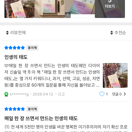
5
더보기
7
리뷰전체
추천순
종이책
인생의 태도
🩷매일 한 장 쓰면서 만드는 인생의 태도웨인 다이어
저 신솔잎 역🔖이 책 『매일 한 장 쓰면서 만드는 인생의
태도』는 열 가지 키워드(나, 과거, 선택, 고요, 성공, 자연
등)를 중심으로 60개의 질문을 통해 자신을 돌아보고 마
음을 가다듬을 수 있는 시간을 선물합니다. 그 과정에서
s*******g
2026.04.12.
신고
1
댓글
0
우리는 스스로를 알게 됩니다. 얼마만큼 왔는지, 앞으로
어디로 가야 할 지를요. 누구나 인생에
종이책
매일 한 장 쓰면서 만드는 인생의 태도
(1) 전 세계 5천만 명의 인생을 바꾼 행복한 이기주의자의 자기 확신 프로