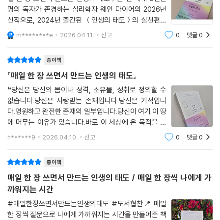
명의 독자가 존경하는 심리학자 웨인 다이어의 2026년
신작으로, 2024년 출간된 ＜인생의 태도＞의 실천편이
다. ＜인생의 태도＞가 삶을 대하는 자세와 태도에 대한
m********e
2026.04.11.
신고
0
댓글
0
통찰을 '읽는' 책이었다면, 이 책은 그 메시지를 직접 '쓰면
서' 내면화하는 워크북 형식이다. 나(yourself),
종이책
『매일 한 장 쓰면서 만드는 인생의 태도』
❝당신은 당신의 몸이나 성격, 소유물, 성취로 정의할 수
없습니다.당신은 사랑받는 존재입니다.당신은 기적입니
다.영원하고 완전한 존재의 일부입니다.당신이 여기 이 땅
에 머무는 이유가 있습니다.바로 이 세상에 온 목적을 실
현하는 것입니다.당신의 목적에 부합하는 삶을 사는 것이
h******9
2026.04.10.
신고
0
댓글
0
매일 온전히 존재하는 삶의 비결입니다.❞ 저자가 기독교
인은 아닌 것 같은데이 내용은 굉장히 성
종이책
매일 한 장 쓰면서 만드는 인생의 태도 / 매일 한 장씩 나에게 가
까워지는 시간
#매일한장쓰면서만드는인생의태도 #도서협찬📍 매일
한 장씩 질문으로 나에게 가까워지는 시간을 만들어준 책