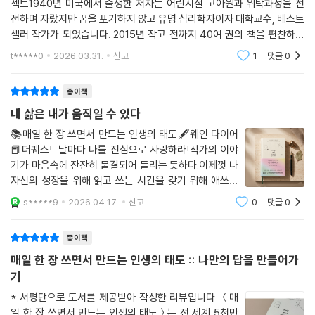
젝트1940년 미국에서 출생한 저자는 어린시절 고아원과 위탁과정을 전
전하며 자랐지만 꿈을 포기하지 않고 유명 심리학자이자 대학교수, 베스트
셀러 작가가 되었습니다. 2015년 작고 전까지 40여 권의 책을 편찬하였
고, 오프라 윈프리 & 루이스 헤이 등 명사들의 멘토로 활동했습니다. 본 책
t*****0
2026.03.31.
신고
1
댓글
0
은 10가지 키워드와 60
종이책
내 삶은 내가 움직일 수 있다
📚매일 한 장 쓰면서 만드는 인생의 태도🖋웨인 다이어
📕더퀘스트날마다 나를 진심으로 사랑하라!작가의 이야
기가 마음속에 잔잔히 물결되어 들리는 듯하다.이제껏 나
자신의 성장을 위해 읽고 쓰는 시간을 갖기 위해 애쓰지
않은 사람은 없다.인생의 태도의 실전편이라고 할 수 있는
s*****9
2026.04.17.
신고
0
댓글
0
이 책은 매일 한 장 쓰며 내 자신에 대해 알아가는 시간을
갖게 되었다.다를 필사 책과는 달리
종이책
매일 한 장 쓰면서 만드는 인생의 태도 :: 나만의 답을 만들어가
기
* 서평단으로 도서를 제공받아 작성한 리뷰입니다 ＜매
일 한 장 쓰면서 만드는 인생의 태도＞는 전 세계 5천만