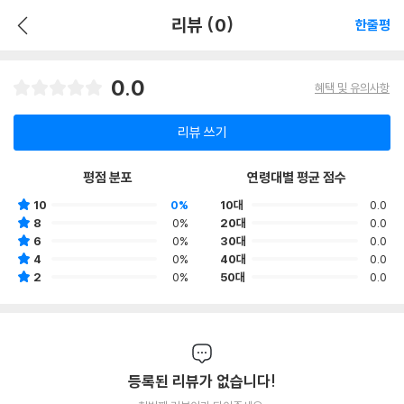
리뷰 (0)
한줄평
0.0
혜택 및 유의사항
리뷰 쓰기
평점 분포
연령대별 평균 점수
10
0%
10대
0.0
8
0%
20대
0.0
6
0%
30대
0.0
4
0%
40대
0.0
2
0%
50대
0.0
등록된 리뷰가 없습니다!