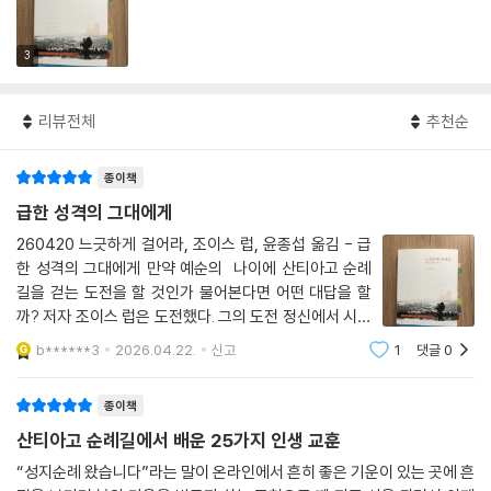
3
리뷰전체
추천순
종이책
급한 성격의 그대에게
260420 느긋하게 걸어라, 조이스 럽, 윤종섭 옮김 - 급
한 성격의 그대에게 만약 예순의 나이에 산티아고 순례
길을 걷는 도전을 할 것인가 물어본다면 어떤 대답을 할
까? 저자 조이스 럽은 도전했다. 그의 도전 정신에서 시작
된 이 순례길 걷기는 은퇴한 신부이자 친구인 존 페퍼와
b******3
2026.04.22.
신고
1
댓글
0
함께 37일간 800킬로의 여정을 기록한 내용이다. 준비
하고 떠나서 한동안은 속도에 천착하지 않고 느긋하
종이책
산티아고 순례길에서 배운 25가지 인생 교훈
“성지순례 왔습니다”라는 말이 온라인에서 흔히 좋은 기운이 있는 곳에 흔