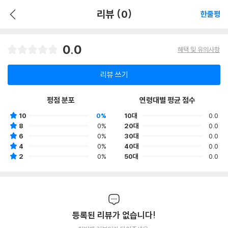
리뷰 (0)
한줄평
0.0
혜택 및 유의사항
리뷰 쓰기
평점 분포
연령대별 평균 점수
10
0%
10대
0.0
8
0%
20대
0.0
6
0%
30대
0.0
4
0%
40대
0.0
2
0%
50대
0.0
등록된 리뷰가 없습니다!