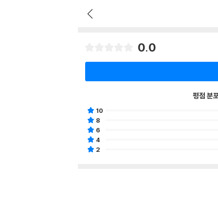
0.0
평점 분
10
8
6
4
2