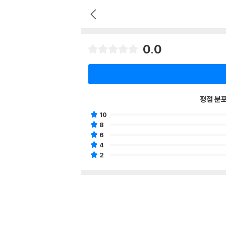
0.0
평점 분
10
8
6
4
2