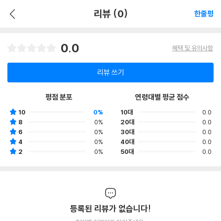
리뷰 (0)
한줄평
0.0
혜택 및 유의사항
리뷰 쓰기
평점 분포
연령대별 평균 점수
10
0%
10대
0.0
8
0%
20대
0.0
6
0%
30대
0.0
4
0%
40대
0.0
2
0%
50대
0.0
등록된 리뷰가 없습니다!