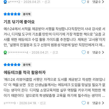
a*****2
2026.04.21.
신고
0
댓글
0
하면교사들의 반복된 업무를 줄여주고 학생들의 흥미로
운 참여를 높이는 방법들에 대해서 나와 있는데 단
종이책
기초 닦기에 좋아요
예스24에서 서적을 제공받아 서평을 작성합니다직장인이 사내 강사로 서
거나, 디지털 도구의 기초를 탄탄히 다지기에 가장 적합한 책으로 『요즘 교
사를 위한 에듀테크 수업 활용 가이드를 추천합니다. 제목은 '교사용'이지
만, "설명의 친절함과 도구 선정의 범용성 덕분에 일반 직장인에게 더 매력
적입니다이 책의 가장 큰 장점은 화려한 기술이 아닌 '전달의 본질'에 집중
t**********4
2026.04.21.
신고
0
댓글
0
한다는 점입
종이책
에듀테크를 적극 활용하자
'예스24 리뷰어클럽 서평단 자격으로 도서를 제공받고 작성한 리뷰입니
다' 이 책을 보면 모든 선생님들께서는 에듀테크 도입을 망설일 필요가 없
다는 생각이 든다. 디지털 소양교육처럼 실무 역량을 키우기에 적한한 책
이기 때문이다. 앞으로의 학생맞춤형 교육을 하기에 필수라는 생각이 든
다. 책에서 실습까지 꼼꼼하게 가이드 해주는 각도구들을 활용하면 불필요
s*****9
2026.04.18.
신고
0
댓글
0
한 시간들을 없애며