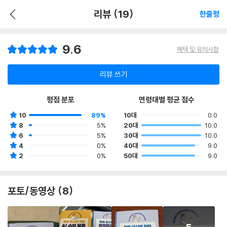
리뷰 (19)
한줄평
9.6
혜택 및 유의사항
리뷰 쓰기
평점 분포
연령대별 평균 점수
10
89%
10대
0.0
8
5%
20대
10.0
6
5%
30대
10.0
4
0%
40대
9.0
2
0%
50대
9.0
포토/동영상 (8)