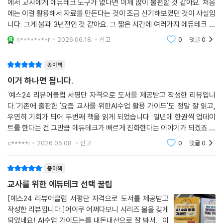
에서 교사에게 에듀테크 도구가 없다면 이제 많이 불편할 것 같아요. 처음
에는 이걸 활용해서 자료를 만든다는 것이 조금 신기해보였던 것이 사실입
니다. 그게 불과 3년전인 것 같아요. 그 짧은 시간에 여러가지 에듀테크 도
구들이 쏟아져 나왔어요. 초등학교에서 사용되는 도구라고 하면서 많은 사
n********r
2026.06.18.
신고
0
댓글
0
례들을 설명하고
종이책
이거 하나면 됩니다.
'예스24 리뷰어클럽 서평단 자격으로 도서를 제공받고 작성한 리뷰입니
다.'기존에 출판한 '요즘 교사를 위한AI수업 활용 가이드'도 정말 잘 읽고,
우연히 기회가 되어 두번째 책을 읽게 되었습니다. 일년에 한권씩 업데이
트를 한다는 건 그만큼 에듀테크가 빠르게 진화한다는 이야기가 되겠죠.이
전에는 나와 있는 에듀테크를 잘 사용하는 것이 목표였다면 이제는 무궁무
c*****i
2026.05.08.
신고
0
댓글
0
진한 에듀테크 중
종이책
교사를 위한 에듀테크 선택 꿀팁
[예스24 리뷰어클럽 서평단 자격으로 도서를 제공받고
작성한 리뷰입니다.]어이쿠 어쩌다보니 시리즈 물을 갖게
되었네요! AI수업 가이드는를 내돈내산으로 잘 봐서, 이