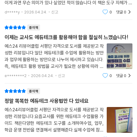
이게 과연 무슨 의미가 있나 싶었던 적이 많습니다.이 책은 도구 자체가 주
인공이 아니라 지속적인 배움과 성장을 수업에서 구현하는데도움을 주고
d*****y
2026.04.24.
신고
0
댓글
0
자 집필했다고 하는데
종이책
이제는 교사도 에듀테크를 활용해야 함을 절실히 느꼈습니다!
예스24 리뷰어클럽 서평단 자격으로 도서를 제공받고 작
성한 리뷰입니다.일단 에듀테크를 수업에 활용하는 방안
과 업무에 활용하는 방안으로 나누어 제시하고 있습니다.
즉, 에듀테크 활용 방법을 교사가 필요한 상황에 따라 구
분하여 정리하고 있다는 점이 인상적이었습니다. 블루킷,
e********2
2026.04.24.
신고
0
댓글
0
젭퀴즈, plickers 등 실제 수업에 활용할 만한 내용이 많
았습니다. 또한 한 가지 에듀테크 기술을 다
종이책
정말 똑똑한 에듀테크 사용법만 다 있네요
예스24리뷰어클럽 서평단 자격으로 도서를 제공받고 작
성한 리뷰입니다.요즘교사를 위한 에듀테크 수업활용 가
이드 책은다양한 에듀테크 도구를 소개하며수업, 업무,
학급 운영 전반을 연결해서 설명해준다.실제 수업에 참여
하는 수업도구, 생성형ai, 업무자동화등의 기능을 활용을