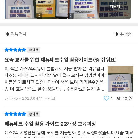
5
더보기
2
3
리뷰전체
추천순
종이책
요즘 교사를 위한 에듀테크수업 활용가이드(짱 쉬워요)
이 책은 예스24리뷰어 클럽에서 제공 받아 쓴 리뷰입니
다초등 새내기 교사인 저의 딸이 올초 교사로 임명받아아
이들을 가르치고 있습니다~이 책을 보며 막막한수업을.
좀 더 효율적으로 할수. 있을만큼. 수업자료만들기 좋게
자세히 설명 돼있고수업몰입도 올릴수 있는방법인공지능
a****b
2026.04.11.
신고
1
댓글
0
으로. 서술 논술형 평가까지 순식간에채점가능합니다학
급운영도 스마트하게 할수있다는점 딸에게유용할듯
종이책
에듀테크 수업 활용 가이드 22개정 교육과정
예스24 서평단을 통해 도서를 제공받아 읽고 작성하였습니다.요즘 학교