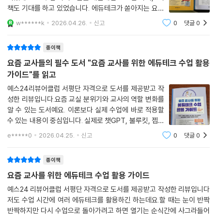
책도 기대를 하고 있었습니다. 에듀테크가 쏟아지는 요즘
세상에 뭘 쓸까 고민하는 교사들에게 팁이 될 만한 사이트
w******k
2026.04.26.
신고
0
댓글
0
나 앱을 소개해주는 책입니다. 수업활용 / 업무활용 / 학
급운영가이드로 이루어져있는데 개인적으론
종이책
요즘 교사들의 필수 도서 "요즘 교사를 위한 에듀테크 수업 활용
가이드"를 읽고
예스24리뷰어클럽 서평단 자격으로 도서를 제공받고 작
성한 리뷰입니다.요즘 교실 분위기와 교사의 역할 변화를
알 수 있는 도서예요. 이론보다 실제 수업에 바로 적용할
수 있는 내용이 중심입니다. 실제로 챗GPT, 불루킷, 젭퀴
즈, 노션, 캔바, 구글시트 처럼 구체적인 도구들이 나열된
e*****0
2026.04.25.
신고
0
댓글
0
부분은 교사입장에서 바로 써 먹을 수 있겠다고 느껴지는
포인트가 되요. 2022 개정 교육과정과 연
종이책
요즘 교사를 위한 에듀테크 수업 활용 가이드
예스24 리뷰어클럽 서평단 자격으로 도서를 제공받고 작성한 리뷰입니다
저도 수업 시간에 여러 에듀테크를 활용하긴 하는데요.할 때는 눈이 반짝
반짝하지만 다시 수업으로 돌아가려고 하면 열기는 순식간에 사그라들어