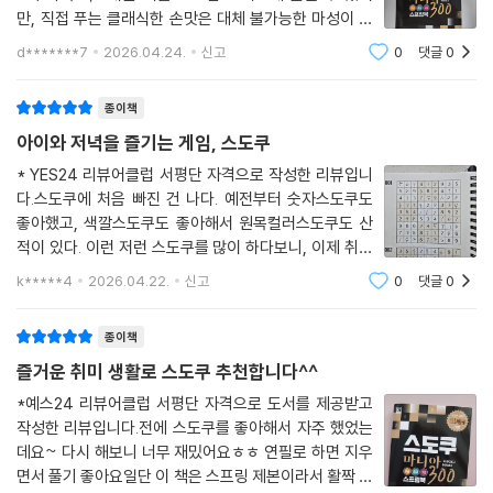
만, 직접 푸는 클래식한 손맛은 대체 불가능한 마성이 있
는 것 같아요.이 책의 가장 큰 장점은 센스 있는 분철 방식
d*******7
2026.04.24.
신고
0
댓글
0
이에요. 책을 꾹 누르지 않아도 평평하게 펴지니, 자투리
시간에 한 장씩 넘기며 푸는 재미가 정말 쏠
종이책
아이와 저녁을 즐기는 게임, 스도쿠
* YES24 리뷰어클럽 서평단 자격으로 작성한 리뷰입니
다.스도쿠에 처음 빠진 건 나다. 예전부터 숫자스도쿠도
좋아했고, 색깔스도쿠도 좋아해서 원목컬러스도쿠도 산
적이 있다. 이런 저런 스도쿠를 많이 하다보니, 이제 취향
이란 게 생겼다. 바로 손으로 쓰면서 하는 스도쿠가 최고
k*****4
2026.04.22.
신고
0
댓글
0
라는 거다. 특히 아이가 내가 하는 스도쿠에 관심가지면
서, 폰이나 다른 복잡한 도구를 사용하는 것보다
종이책
즐거운 취미 생활로 스도쿠 추천합니다^^
*예스24 리뷰어클럽 서평단 자격으로 도서를 제공받고
작성한 리뷰입니다.전에 스도쿠를 좋아해서 자주 했었는
데요~ 다시 해보니 너무 재밌어요ㅎㅎ 연필로 하면 지우
면서 풀기 좋아요일단 이 책은 스프링 제본이라서 활짝 펼