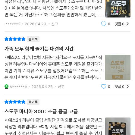
작성한 리뷰입니다.서평단에 뽑혀서 ＜스도쿠 마니아 30
0＞을 풀어봤습니다. 처음엔 스도쿠? 숫자 몇 개만 넣으
면 되는 거 아닌가~~ 하고 살짜쿵 만만하게 봤는데, 그
생각은 첫 몇 문제만에 아주 예쁘게 무너졌습니다 ㅋㅋㅋ
i******2
2026.04.29.
신고
0
댓글
0
ㅋㅋ 스도쿠는 역시 사람을 겸손하게 만드는 퍼즐이더군
요. 막히는 순간마다 내가 지금 숫자와 싸우는 건가,
종이책
가족 모두 함께 즐기는 대결의 시간
*예스24 리뷰어클럽 서평단 자격으로 도서를 제공받 작
성한 리뷰입니다*아이와 휴대폰 스도쿠 게임을 즐기다가
이번 기회로 지류 스도쿠를 접했어요앱으로 하는 스도쿠
는 숫자 한번만 누르면 지금까지 풀어낸 숫자를 반짝하니,
일부러 찾지 않아도 되어 편하지만... 자꾸 특정 기능에 기
s******e
2026.04.26.
신고
0
댓글
0
대게 되어 내 실력으로 온전히 풀어내는 느낌이 아니었어
요스도쿠 마니아 300을 풀면서는 종이에 손
종이책
스도쿠 마니아 300 : 초급.중급.고급
* 예스24 리뷰어 클럽 서평단 자격으로 도서를 제공받고
작성한 리뷰입니다 *학창 시절 학교에서 처음 접했던 스
도쿠의 추억요새는 어플로도 쉽고 빠르게 즐길 수 있지