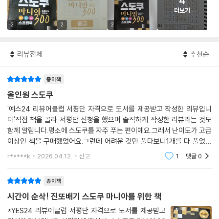
4
더보기
2
2
2
리뷰전체
추천순
종이책
올인원 스도쿠
'예스24 리뷰어클럽 서평단 자격으로 도서를 제공받고 작성한 리뷰입니
다'직접 책을 골라 서평단 신청을 했으며 솔직하게 작성한 리뷰라는 것도
함께 알립니다.평소에 스도쿠를 자주 푸는 편이예요.그래서 난이도가 고급
이상인 책을 구매했었어요.그런데 어려운 것만 풀다보니1개를 다 풀었을
때 느끼는 성취감이나 개운함(?)이부족하더라구요.오히려 [스도쿠 마니
r*****k
2026.04.12.
신고
1
댓글
0
아 300]처럼 초급, 중
종이책
시간이 순삭! 진또배기 스도쿠 마니아를 위한 책
*YES24 리뷰어클럽 서평단 자격으로 도서를 제공받고