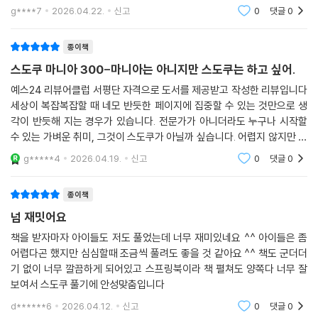
치고 하기 편하구요~ 몇장 찢어서 잠깐잠깐 가볍게 하기
g****7
2026.04.22.
신고
0
댓글
0
도 좋을 것 같아요구성이 딱 필요한 것만 있고 심플하구
작은 크기라 갖고 다니기 좋아요~ 글씨 크기도 적
종이책
스도쿠 마니아 300-마니아는 아니지만 스도쿠는 하고 싶어.
예스24 리뷰어클럽 서평단 자격으로 도서를 제공받고 작성한 리뷰입니다
세상이 복잡복잡할 때 네모 반듯한 페이지에 집중할 수 있는 것만으로 생
각이 반듯해 지는 경우가 있습니다. 전문가가 아니더라도 누구나 시작할
수 있는 가벼운 취미, 그것이 스도쿠가 아닐까 싶습니다. 어렵지 않지만 가
만히 들여다 보지 않으면 나아갈 수 없는 문제. 한 칸 한 칸 채우다 보면 이
g*****4
2026.04.19.
신고
0
댓글
0
것이 소통이구나
종이책
넘 재밋어요
책을 받자마자 아이들도 저도 풀었는데 너무 재미있네요 ^^ 아이들은 좀
어렵다곤 했지만 심심할때 조금씩 풀려도 좋을 것 같아요 ^^ 책도 군더더
기 없이 너무 깔끔하게 되어있고 스프링북이라 책 펼쳐도 양쪽다 너무 잘
보여서 스도쿠 풀기에 안성맞춤입니다
d******6
2026.04.12.
신고
0
댓글
0