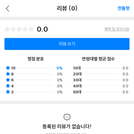
리뷰 (0)
한줄평
0.0
혜택 및 유의사항
리뷰 쓰기
평점 분포
연령대별 평균 점수
10
0%
10대
0.0
8
0%
20대
0.0
6
0%
30대
0.0
4
0%
40대
0.0
2
0%
50대
0.0
등록된 리뷰가 없습니다!