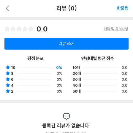
리뷰 (0)
한줄평
0.0
혜택 및 유의사항
리뷰 쓰기
평점 분포
연령대별 평균 점수
10
0%
10대
0.0
8
0%
20대
0.0
6
0%
30대
0.0
4
0%
40대
0.0
2
0%
50대
0.0
등록된 리뷰가 없습니다!