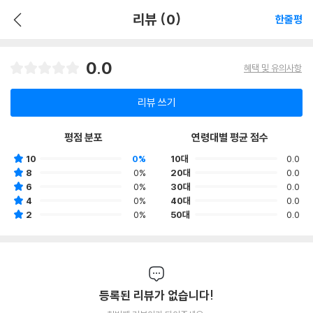
리뷰 (0)
한줄평
0.0
혜택 및 유의사항
리뷰 쓰기
평점 분포
연령대별 평균 점수
10
0%
10대
0.0
8
0%
20대
0.0
6
0%
30대
0.0
4
0%
40대
0.0
2
0%
50대
0.0
등록된 리뷰가 없습니다!