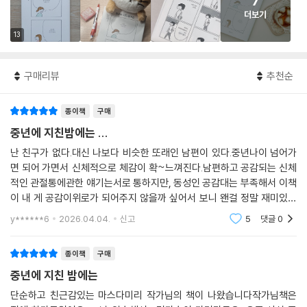
7
더보기
13
구매리뷰
추천순
종이책
구매
중년에 지친밤에는 ...
난 친구가 없다.대신 나보다 비슷한 또래인 남편이 있다.중년나이 넘어가
면 되어 가면서 신체적으로 체감이 확~느껴진다.남편하고 공감되는 신체
적인 관절통에관한 얘기는서로 통하지만, 동성인 공감대는 부족해서 이책
이 내 게 공감이위로가 되어주지 않을까 싶어서 보니 왠걸 정말 재미있고
즐겁고 웃픈 얘기들이어서만족한다.작가님의 공감 대를 더 찾아서 읽어 보
y******6
2026.04.04.
신고
5
댓글
0
고 싶다.도서관에 간
종이책
구매
중년에 지친 밤에는
단순하고 친근감있는 마스다미리 작가님의 책이 나왔습니다작가님책은