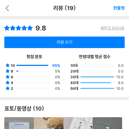
리뷰 (19)
한줄평
9.8
혜택 및 유의사항
리뷰 쓰기
평점 분포
연령대별 평균 점수
10
95%
10대
0.0
8
5%
20대
0.0
6
0%
30대
10.0
4
0%
40대
9.0
2
0%
50대
10.0
포토/동영상 (10)