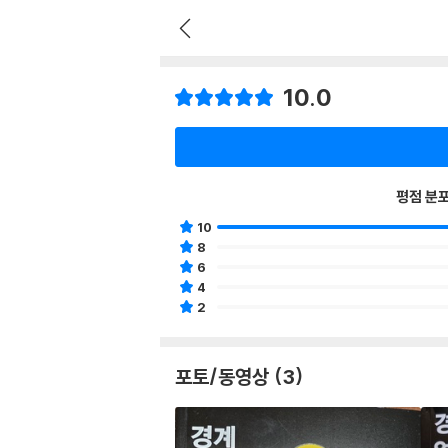
10.0
평점 분
10
8
6
4
2
포토/동영상 (3)