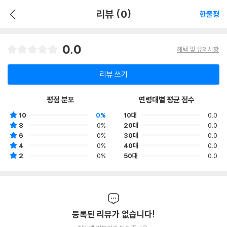
리뷰 (0)
한줄평
0.0
혜택 및 유의사항
리뷰 쓰기
평점 분포
연령대별 평균 점수
10
0%
10대
0.0
8
0%
20대
0.0
6
0%
30대
0.0
4
0%
40대
0.0
2
0%
50대
0.0
등록된 리뷰가 없습니다!