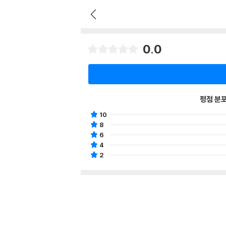
0.0
평점 분
10
8
6
4
2