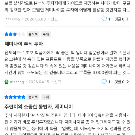
보를 실시간으로 분석해 투자자에게 가이드를 제공하는 시대가 왔다. 구글
의 강력한 언어 모델인 제미나이를 투자에 어떻게 활용할 것인지를 다룬
이 책은, 변화하는 투자 생태계에서 개미 투자자가 살아남을 수 있는 가장
l******2
2026.05.08.
신고
1
댓글
0
강력한 무기를
종이책
구매
제미나이 주식 투자
전체적으로 초보 학급자에게 딱 좋은 책 입니다.입문용이라 말하고 싶네
요.그런데 책 속에 있는 프롬프트 내용을 부록으로 만들어 제공을 했다면
더 좋았을 것 같습니다.책 속에 있는 내용을 제미나이에 처가면서 하려니
시간이 많이 소모되는 것 같습니다.그리고 부록을 3.000원에 파는 것도
너무하다는 생각이 들었습니다.이건 그냥 프린트해서 사용하면 될 내용을
m****g
2026.04.15.
신고
1
댓글
0
핵심 내용 정리인줄
종이책
구매
주린이의 소중한 동반자, 제미나이
주식 시작한지 1년 남짓 된 주린이 입니다. 제미나이 유료버전을 사용하게
된 계기가 바로 주식투자였습니다. 제미나이를 좀 더 업그레이드 할 수 있
지 않을까 하는 생각에 이 책을 구입했는데, 어느정도 소기의 성과를 얻었