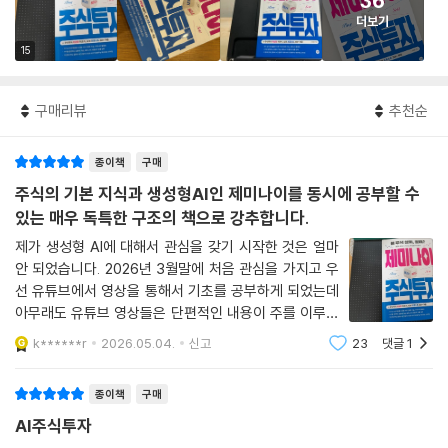
36
더보기
15
구매리뷰
추천순
종이책
구매
주식의 기본 지식과 생성형AI인 제미나이를 동시에 공부할 수
있는 매우 독특한 구조의 책으로 강추합니다.
제가 생성형 AI에 대해서 관심을 갖기 시작한 것은 얼마
안 되었습니다. 2026년 3월말에 처음 관심을 가지고 우
선 유튜브에서 영상을 통해서 기초를 공부하게 되었는데
아무래도 유튜브 영상들은 단편적인 내용이 주를 이루어
서 책을 사서 체계적으로 공부를 해야겠다는 생각으로 한
k******r
2026.05.04.
신고
23
댓글
1
꺼번에 여러가지 책을 주문하게 되었습니다. 1) 챗GPT
주식투자 사용설명서2) AI를 활용하는 스마트한
종이책
구매
AI주식투자