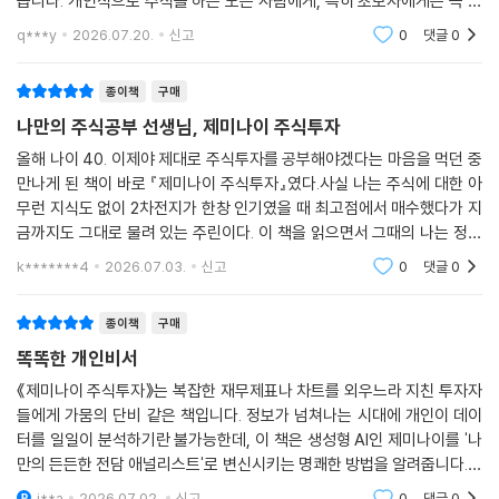
습니다. 개인적으로 주식을 하는 모든 사람에게, 특히 초보자에게는 꼭 제
미나이가 아니여도 AI를 사용하라고 권장하고 싶습니다. AI가 정답을 가르
q***y
2026.07.20.
신고
0
댓글
0
쳐 줄 수는 없
종이책
구매
나만의 주식공부 선생님, 제미나이 주식투자
올해 나이 40. 이제야 제대로 주식투자를 공부해야겠다는 마음을 먹던 중
만나게 된 책이 바로 『제미나이 주식투자』였다.사실 나는 주식에 대한 아
무런 지식도 없이 2차전지가 한창 인기였을 때 최고점에서 매수했다가 지
금까지도 그대로 물려 있는 주린이다. 이 책을 읽으면서 그때의 나는 정말
‘무식하면 용감하다’는 말이 딱 어울렸다는 생각이 들었다. 아무런 기준도
k*******4
2026.07.03.
신고
0
댓글
0
없이 투자했
종이책
구매
똑똑한 개인비서
《제미나이 주식투자》는 복잡한 재무제표나 차트를 외우느라 지친 투자자
들에게 가뭄의 단비 같은 책입니다. 정보가 넘쳐나는 시대에 개인이 데이
터를 일일이 분석하기란 불가능한데, 이 책은 생성형 AI인 제미나이를 '나
만의 든든한 전담 애널리스트'로 변신시키는 명쾌한 방법을 알려줍니다.단
순히 종목을 추천받는 게 아니라 뉴스 요약, 유튜브 핵심 분석, 공시 해독까
i**a
2026.07.02.
신고
0
댓글
0