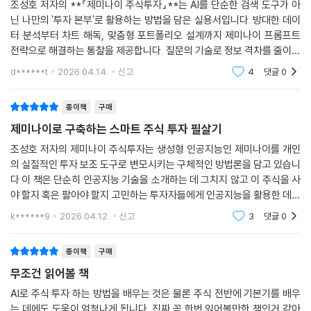
조성호 저자의 **『제미나이 주식투자』**는 AI를 단순한 검색 도구가 아
닌 나만의 '투자 본부'로 활용하는 방법을 담은 실용서입니다. 방대한 데이
터 분석부터 차트 해독, 맞춤형 포트폴리오 설계까지 제미나이 프롬프트
전략으로 해결하는 통찰을 제공합니다. 질문의 기술로 정보 격차를 줄이고
데이터 기반의 확신 있는 투자를 시작하고 싶은 분들께 강력히 추천합니
d******t
2026.04.14.
신고
4
댓글
0
다.
종이책
구매
제미나이로 구축하는 스마트 주식 투자 필살기
조성호 저자의 제미나이 주식투자는 생성형 인공지능인 제미나이를 개인
의 실질적인 투자 보조 도구로 변모시키는 구체적인 방법론을 담고 있습니
다 이 책은 단순히 인공지능 기술을 소개하는 데 그치지 않고 이 주식을 사
야 할지 혹은 팔아야 할지 고민하는 투자자들에게 인공지능을 활용한 데이
터 기반의 의사결정 방식을 제안합니다 특히 이백여 개에 달하는 실전 프
k******9
2026.04.12.
신고
3
댓글
0
롬프트를 수록하여
종이책
구매
무조건 읽어볼 책
AI로 주식 투자 하는 방법을 배우는 것은 물론 주식 전반에 기본기를 배우
는 데에도 도움이 엄청나게 됩니다. 진짜 꼭 한번 읽어볼만한 책인거 같아