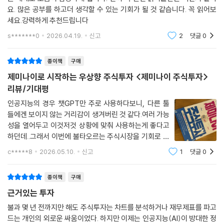
요. 많은 공부를 하고더 생각할 수 있는 기회가 될 것 같습니다. 꼭 읽어보
세요.강력하게 추천드립니다
s*******0
2026.04.19.
신고
2
댓글
0
종이책
구매
제미나이로 시작하는 우상향 주식투자 <제미나이 주식투자>
리뷰/기대평
인공지능의 경우 챗GPT만 주로 사용하다보니, 다른 툴
들에겐 보이지 않는 거리감이 생겨버린 것 같다.여러 가능
성을 열어두고 이것저것 상황에 맞춰 사용하는게 좋다고
하던데..그래서 이번에 불타오르는 주식시장을 기회로 삼
아 인공지능을 사용해보기로 했다.떄마침 발견한 책이 바
c*****8
2026.05.10.
신고
1
댓글
0
로 이 책 길벗의 '제미나이 주식투자' 였다. 차근차근 하나
씩 실습해보며 읽어 나가는 중이라 아직 완독
종이책
구매
근거있는 투자
불과 몇 년 전까지만 해도 주식투자는 차트를 분석하거나 재무제표를 파고
드는 개인의 외로운 싸움이었다. 하지만 이제는 인공지능(AI)이 방대한 정