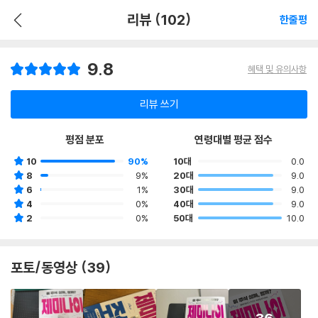
리뷰 (102)
한줄평
9.8
혜택 및 유의사항
리뷰 쓰기
평점 분포
연령대별 평균 점수
10
90%
10대
0.0
8
9%
20대
9.0
6
1%
30대
9.0
4
0%
40대
9.0
2
0%
50대
10.0
포토/동영상 (39)