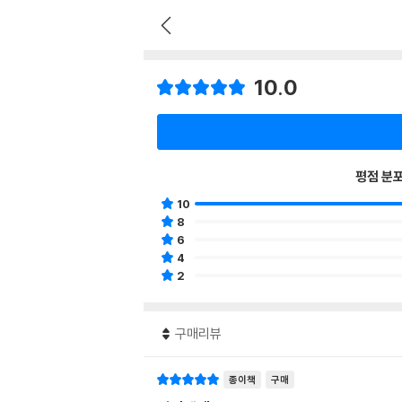
10.0
평점 분
10
8
6
4
2
구매리뷰
종이책
구매