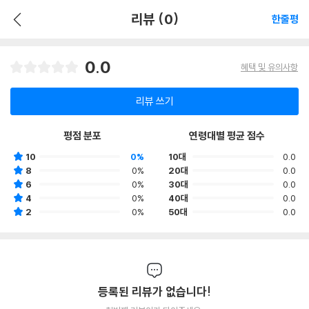
리뷰 (0)
한줄평
0.0
혜택 및 유의사항
리뷰 쓰기
평점 분포
연령대별 평균 점수
10
0%
10대
0.0
8
0%
20대
0.0
6
0%
30대
0.0
4
0%
40대
0.0
2
0%
50대
0.0
등록된 리뷰가 없습니다!