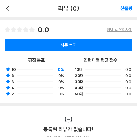
리뷰 (0)
한줄평
0.0
혜택 및 유의사항
리뷰 쓰기
평점 분포
연령대별 평균 점수
10
0%
10대
0.0
8
0%
20대
0.0
6
0%
30대
0.0
4
0%
40대
0.0
2
0%
50대
0.0
등록된 리뷰가 없습니다!