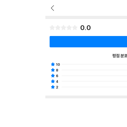
0.0
평점 분
10
8
6
4
2