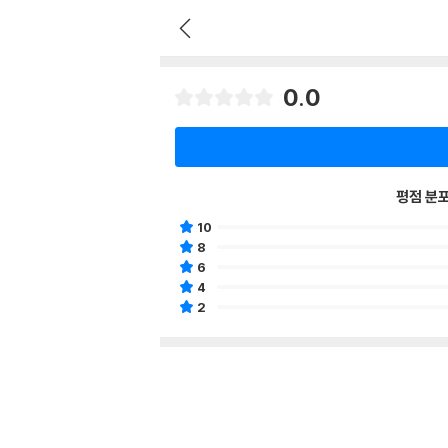
0.0
평점 분
10
8
6
4
2