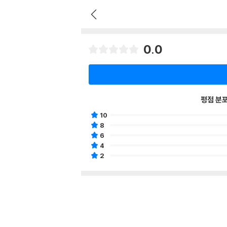
0.0
평점 분
10
8
6
4
2