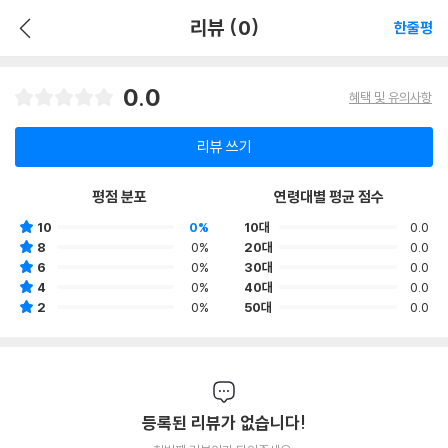
리뷰 (0)
한줄평
0.0
혜택 및 유의사항
리뷰 쓰기
평점 분포
연령대별 평균 점수
10
0%
10대
0.0
8
0%
20대
0.0
6
0%
30대
0.0
4
0%
40대
0.0
2
0%
50대
0.0
등록된 리뷰가 없습니다!