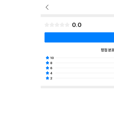
0.0
평점 분
10
8
6
4
2