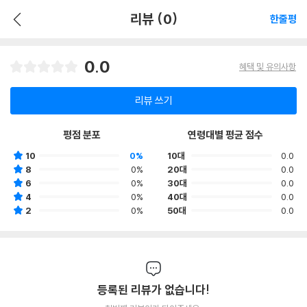
리뷰 (0)
한줄평
0.0
혜택 및 유의사항
리뷰 쓰기
평점 분포
연령대별 평균 점수
10
0%
10대
0.0
8
0%
20대
0.0
6
0%
30대
0.0
4
0%
40대
0.0
2
0%
50대
0.0
등록된 리뷰가 없습니다!