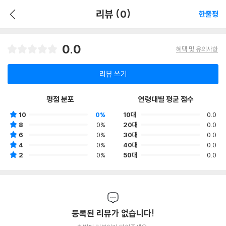
리뷰 (0)
한줄평
0.0
혜택 및 유의사항
리뷰 쓰기
평점 분포
연령대별 평균 점수
10
0%
10대
0.0
8
0%
20대
0.0
6
0%
30대
0.0
4
0%
40대
0.0
2
0%
50대
0.0
등록된 리뷰가 없습니다!