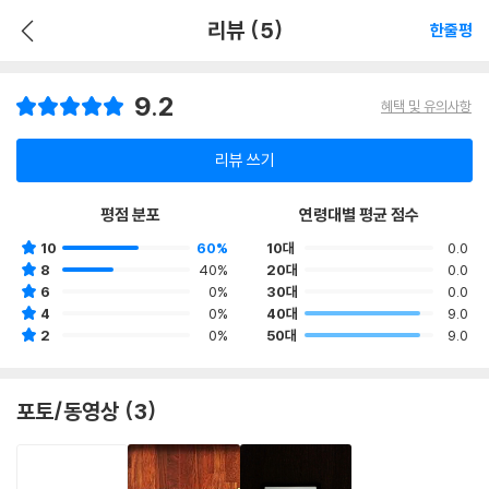
리뷰 (5)
한줄평
9.2
혜택 및 유의사항
리뷰 쓰기
평점 분포
연령대별 평균 점수
10
60%
10대
0.0
8
40%
20대
0.0
6
0%
30대
0.0
4
0%
40대
9.0
2
0%
50대
9.0
포토/동영상 (3)