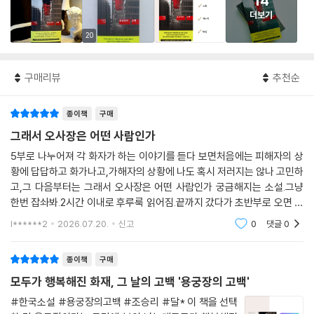
14
더보기
20
구매리뷰
추천순
종이책
구매
그래서 오사장은 어떤 사람인가
5부로 나누어져 각 화자가 하는 이야기를 듣다 보면처음에는 피해자의 상
황에 답답하고 화가나고,가해자의 상황에 나도 혹시 저러지는 않나 고민하
고,그 다음부터는 그래서 오사장은 어떤 사람인가 궁금해지는 소설.그냥
한번 잡솨봐.2시간 이내로 후루룩 읽어짐.끝까지 갔다가 초반부로 오면 오
사장은 어떤 마음이었을지 너무 궁금해짐.
l******2
2026.07.20.
신고
0
댓글
0
종이책
구매
모두가 행복해진 화재, 그 날의 고백 '용궁장의 고백'
#한국소설 #용궁장의고백 #조승리 #달* 이 책을 선택