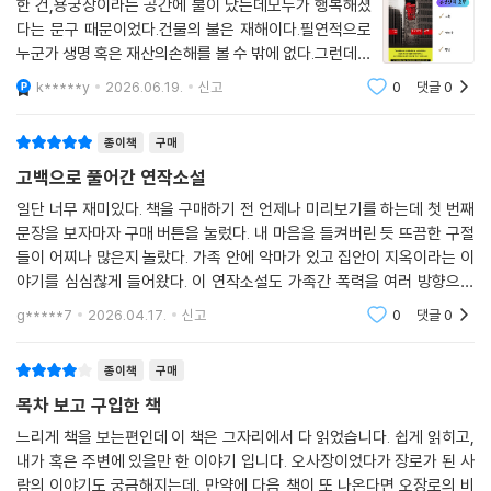
한 건,용궁장이라는 공간에 불이 났는데모두가 행복해졌
다는 문구 때문이었다.건물의 불은 재해이다.필연적으로
누군가 생명 혹은 재산의손해를 볼 수 밖에 없다.그런데도
행복해졌다니.'용궁장의 고백'이라는 제목과이 이야기의
k*****y
2026.06.19.
신고
0
댓글
0
연결점을 찾지 못한 채책을 펼쳐들었다.* 이 이야기는 일
흔을 넘긴 어느눈 먼 동료의 넋두리에서 시작해
종이책
구매
고백으로 풀어간 연작소설
일단 너무 재미있다. 책을 구매하기 전 언제나 미리보기를 하는데 첫 번째
문장을 보자마자 구매 버튼을 눌렀다. 내 마음을 들켜버린 듯 뜨끔한 구절
들이 어찌나 많은지 놀랐다. 가족 안에 악마가 있고 집안이 지옥이라는 이
야기를 심심찮게 들어왔다. 이 연작소설도 가족간 폭력을 여러 방향으로
보여주며 가해자와 피해자가 어떻게 엇갈리는지, 하나의 폭력이 어떻게 또
g*****7
2026.04.17.
신고
0
댓글
0
다른 폭력으로
종이책
구매
목차 보고 구입한 책
느리게 책을 보는편인데 이 책은 그자리에서 다 읽었습니다. 쉽게 읽히고,
내가 혹은 주변에 있을만 한 이야기 입니다. 오사장이었다가 장로가 된 사
람의 이야기도 궁금해지는데, 만약에 다음 책이 또 나온다면 오장로의 비