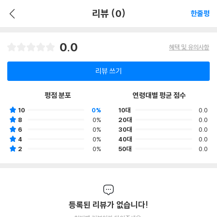
리뷰 (0)
한줄평
0.0
혜택 및 유의사항
리뷰 쓰기
평점 분포
연령대별 평균 점수
10
0%
10대
0.0
8
0%
20대
0.0
6
0%
30대
0.0
4
0%
40대
0.0
2
0%
50대
0.0
등록된 리뷰가 없습니다!