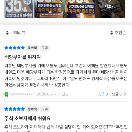
7
더보기
9
4
구매리뷰
추천순
종이책
구매
배당부자를 위하여
리뷰난 배당부자를 위해 오늘도 달려간다 그런데 이책을 발견했다 오늘도
내일도 더욱 배당부자가 되는 한걸음으로 다가서게 된다 배당 난 곧 파이
어족이 될것이다 두고봐라 10년뒤 아무일도 안해도 경제적 자유를 이루믄
멋있는 남자가 될것이니까 난 성공한다
h*********7
2026.05.17.
신고
0
댓글
0
종이책
구매
주식 초보자에게 쉬워요
주식 초보자가 이해하기 쉽게 개념 설명이 잘 되어 있어요.ETF가 무엇인