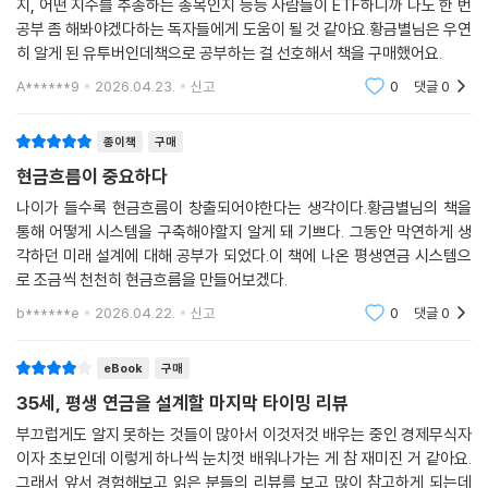
지, 어떤 지수를 추종하는 종목인지 등등 사람들이 ETF하니까 나도 한 번
공부 좀 해봐야겠다하는 독자들에게 도움이 될 것 같아요.황금별님은 우연
히 알게 된 유투버인데책으로 공부하는 걸 선호해서 책을 구매했어요.
A******9
2026.04.23.
신고
0
댓글
0
종이책
구매
현금흐름이 중요하다
나이가 들수록 현금흐름이 창출되어야한다는 생각이다.황금별님의 책을
통해 어떻게 시스템을 구축해야할지 알게 돼 기쁘다. 그동안 막연하게 생
각하던 미래 설계에 대해 공부가 되었다.이 책에 나온 평생연금 시스템으
로 조금씩 천천히 현금흐름을 만들어보겠다.
b******e
2026.04.22.
신고
0
댓글
0
eBook
구매
35세, 평생 연금을 설계할 마지막 타이밍 리뷰
부끄럽게도 알지 못하는 것들이 많아서 이것저것 배우는 중인 경제무식자
이자 초보인데 이렇게 하나씩 눈치껏 배워나가는 게 참 재미진 거 같아요.
그래서 앞서 경험해보고 읽은 분들의 리뷰를 보고 많이 참고하게 되는데