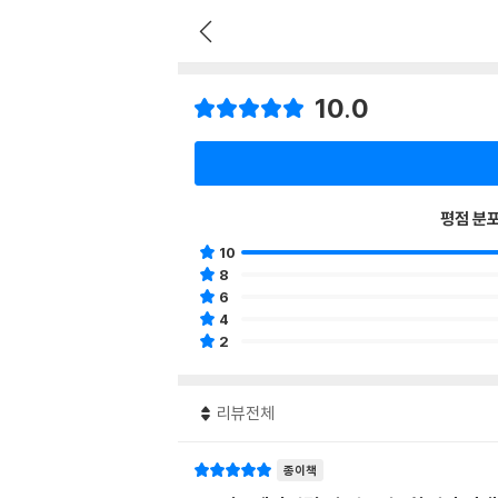
10.0
평점 분
10
8
6
4
2
리뷰전체
종이책