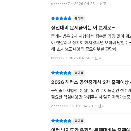
s*******7
2026.04.25.
신고
종이책
실전대비 문제풀이는 이 교재로~
중개사법은 2차 시험에서 점수를 가장 많이 
아 헷갈리고 정확히 하지않으면 오히려 망칠수
해 초시생도 내용의 중요여부를 판단하
i*****7
2026.04.24.
신고
종이책
2026 해커스 공인중개사 2차 출제예상
공인중개사법령 및 실무의 경우 어느순간 점수
필요한 핵심내용만 다뤄주셔서 믿고 따라가는중입
o******5
2026.04.23.
신고
종이책
여러 난이도와 유형의 문제대비는 출제