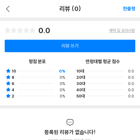
리뷰 (0)
한줄평
0.0
혜택 및 유의사항
리뷰 쓰기
평점 분포
연령대별 평균 점수
10
0%
10대
0.0
8
0%
20대
0.0
6
0%
30대
0.0
4
0%
40대
0.0
2
0%
50대
0.0
등록된 리뷰가 없습니다!