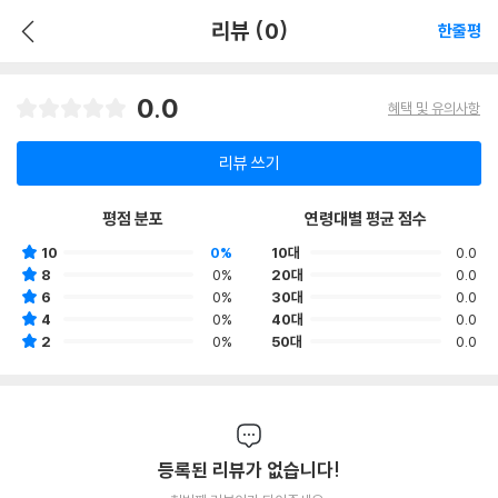
리뷰 (0)
한줄평
0.0
혜택 및 유의사항
리뷰 쓰기
평점 분포
연령대별 평균 점수
10
0%
10대
0.0
8
0%
20대
0.0
6
0%
30대
0.0
4
0%
40대
0.0
2
0%
50대
0.0
등록된 리뷰가 없습니다!