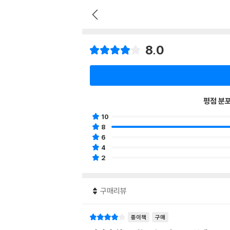
8.0
평점 분
10
8
6
4
2
구매리뷰
종이책
구매