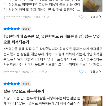
다. 진정으로 희망한다면 그것은 행동의 틀을 만들 것이
다. 당신이 해야 할 것과 해서는 안 될 것을 결정하는 기
준이 될 것이다. 무엇보다 올바르게 희망하려면, 당신
g********r
2026.07.03.
신고
0
댓글
0
이 할 수 있는 것이 무 엇인지(그런 것이 있다면 ), 가능
성 있는 것이 무엇인지 제대로 이해해야만 한다. (p.132)
종이책
[유한하기에 소중한 삶, 유한함에도 품어보는 희망] 삶은 무엇
으로 회복되는가
*서평단을 통해 직접 읽고 작성했습니다.'회복'이란 주제는 내게 궁금하고
중요했다.큰 상실을 겪은 우리 가족이 어떻게 회복해 가는지,과연 회복할
수 있는지 알아야 했으니까.마치 엄마의 표정에서 회복의 증거를 수집하는
사람처럼,나는 엄마가 웃으면 안도했다.그러나 엄마의 목소리가 쳐졌거
나, 슬픔을 이야기하거나,우는 순간엔 좌절하고 말았다.그것을 담아내고
m******e
2026.04.19.
신고
0
댓글
0
버텨내야 함을 앎
종이책
삶은 무엇으로 회복하는가
희망’이라는 단어는우리의 삶을 지탱해주는 마법 같은 존
재이기에 『삶은 무엇으로 회복하는가』의 저자 라르스 스