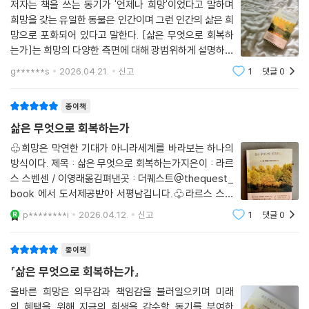
저자는 책을 쓰는 동기가 '언제나 희망'이었다고 말하며
희망을 갖는 유일한 동물은 인간이며 그런 인간의 삶은 희
망으로 포화되어 있다고 말한다. [삶은 무엇으로 회복하
는가]는 희망의 다양한 측면에 대해 광범위하게 설명하고
있다. 그리고 가장 중요한 것은 희망에 대한 이 모든 설명
g******s
2026.04.21.
신고
1
댓글
0
은 독자의 삶에 어떤 의미가 있는지 스스로 생각하게 하는
것이며 자기 이해는 각 개인 스스로 얻어
종이책
삶은 무엇으로 회복하는가
♧희망은 막연한 기대가 아니라세계를 바라보는 하나의
방식이다. 제목 : 삶은 무엇으로 회복하는가지은이 : 라르
스 스벤센 / 이영래옮김펴낸곳 : 더퀘스트@thequest_
book 에서 도서제공받아 서평남깁니다.♧라르스 스벤
센(Lars Svendsen)은 북유럽을 대표하는 대중 철학자
p********i
2026.04.12.
신고
1
댓글
0
로, 매일의 삶을 철학적 사유의 주제로 확장하는데 집중한
다. 노르웨이 베르겐 대학교 철학과 교수로 재직 중이며,
종이책
『삶은 무엇으로 회복하는가』
올바른 희망은 의무감과 책임감을 불러일으키며 미래
의 혜택을 위해 지금의 희생을 감수할 동기를 부여한