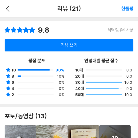
리뷰 (21)
한줄평
9.8
혜택 및 유의사항
리뷰 쓰기
평점 분포
연령대별 평균 점수
10
90%
10대
0.0
8
10%
20대
0.0
6
0%
30대
10.0
4
0%
40대
9.0
2
0%
50대
10.0
포토/동영상 (13)