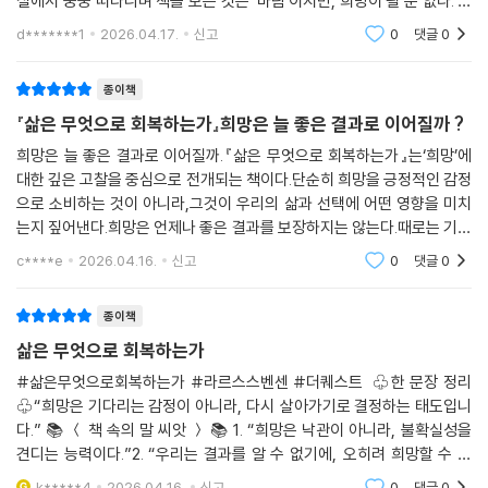
실에서 둥둥 떠다니며 책을 보는 것은 '바람'이지만, 희망이 될 순 없다.'낙
관주의' , '비관주의' 정반대의 개념이지만, 낙관주의와 더불어 비관주의도
d*******1
2026.04.17.
신고
0
댓글
0
함께 품
종이책
『삶은 무엇으로 회복하는가』희망은 늘 좋은 결과로 이어질까 ?
희망은 늘 좋은 결과로 이어질까.『삶은 무엇으로 회복하는가』는‘희망’에
대한 깊은 고찰을 중심으로 전개되는 책이다.단순히 희망을 긍정적인 감정
으로 소비하는 것이 아니라,그것이 우리의 삶과 선택에 어떤 영향을 미치
는지 짚어낸다.희망은 언제나 좋은 결과를 보장하지는 않는다.때로는 기대
와 현실의 간극을 더 크게 느끼게 만들기도 한다.그래서 희망은 때로 불안
c****e
2026.04.16.
신고
0
댓글
0
과 함께 존재
종이책
삶은 무엇으로 회복하는가
#삶은무엇으로회복하는가 #라르스스벤센 #더퀘스트 ♧한 문장 정리
♧“희망은 기다리는 감정이 아니라, 다시 살아가기로 결정하는 태도입니
다.” 📚 ＜ 책 속의 말 씨앗 ＞ 📚 1. “희망은 낙관이 아니라, 불확실성을
견디는 능력이다.”2. “우리는 결과를 알 수 없기에, 오히려 희망할 수 있
다.”3. “희망은 감정이 아니라 선택이다.”4. “절망은 행동을 멈추게 하지
k*****4
2026.04.16.
신고
0
댓글
0