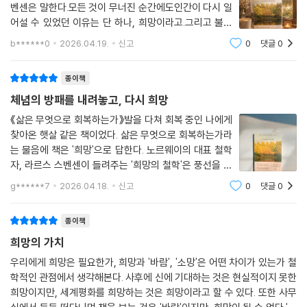
벤센은 말한다.모든 것이 무너진 순간에도인간이 다시 일
어설 수 있었던 이유는 단 하나, 희망이라고.그리고 불확
실성과 위기가 일상이 된 시대, 번아웃과 무기력이 반복되
b******0
2026.04.19.
신고
0
댓글
0
는 삶 한가운데 서 있는 바로 그 지점에서 질문을 던져준
다.그럼에도 불구하고, 우리는 무엇을 근
종이책
체념의 방패를 내려놓고, 다시 희망
《삶은 무엇으로 회복하는가》발을 다쳐 회복 중인 나에게
찾아온 햇살 같은 책이었다. 삶은 무엇으로 회복하는가라
는 물음에 책은 '희망'으로 답한다. 노르웨이의 대표 철학
자, 라르스 스벤센이 들려주는 '희망의 철학'은 풍선을 닮
았다. 가벼워 쉽게 놓칠 수 있지만 끈으로 연결되어 있어
g******7
2026.04.18.
신고
0
댓글
0
완전히 허공으로 날아가 버린 건 아니다. 어딘가에 걸려
다시 찾을 수 있다. 희망은 막연히 좋은
종이책
희망의 가치
우리에게 희망은 필요한가, 희망과 '바람', '소망'은 어떤 차이가 있는가 철
학적인 관점에서 생각해본다. 사후에 신에 기대하는 것은 현실적이지 못한
희망이지만, 세계평화를 희망하는 것은 희망이라고 할 수 있다. 또한 사무