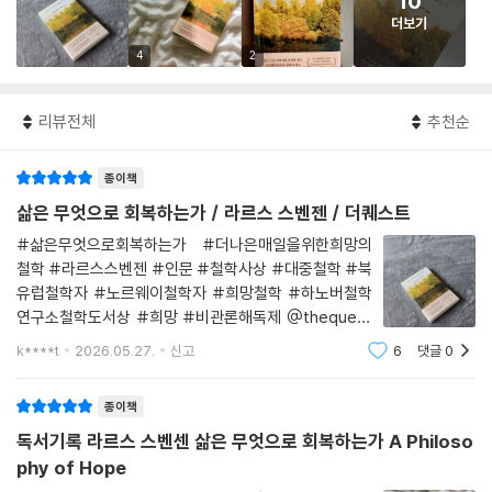
10
더보기
4
2
리뷰전체
추천순
종이책
삶은 무엇으로 회복하는가 / 라르스 스벤젠 / 더퀘스트
#삶은무엇으로회복하는가 #더나은매일을위한희망의
철학 #라르스스벤젠 #인문 #철학사상 #대중철학 #북
유럽철학자 #노르웨이철학자 #희망철학 #하노버철학
연구소철학도서상 #희망 #비관론해독제 @thequest
_book #더퀘스트 출판사로부터 #도서지원 을 받아 작
k****t
2026.05.27.
신고
6
댓글
0
성한 리뷰입니다 + 독서 동기 전쟁은 가열차게 진행되고
있고 더 더 여러 지역이 격전지로 전락하고 있다. 정치도
종이책
충돌과 분열을
독서기록 라르스 스벤센 삶은 무엇으로 회복하는가 A Philoso
phy of Hope