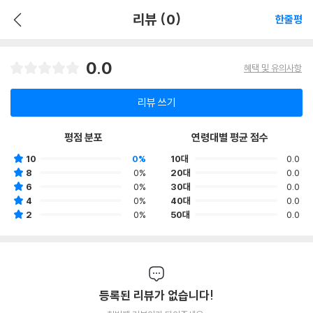
리뷰 (0)
한줄평
0.0
혜택 및 유의사항
리뷰 쓰기
평점 분포
연령대별 평균 점수
10
0%
10대
0.0
8
0%
20대
0.0
6
0%
30대
0.0
4
0%
40대
0.0
2
0%
50대
0.0
등록된 리뷰가 없습니다!