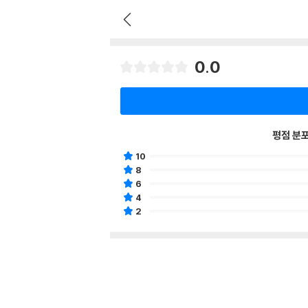
0.0
평점 분
10
8
6
4
2