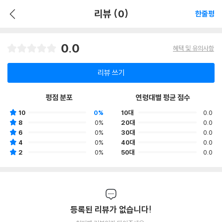
리뷰 (0)
한줄평
0.0
혜택 및 유의사항
리뷰 쓰기
평점 분포
연령대별 평균 점수
10
0%
10대
0.0
8
0%
20대
0.0
6
0%
30대
0.0
4
0%
40대
0.0
2
0%
50대
0.0
등록된 리뷰가 없습니다!