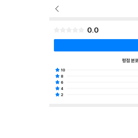
0.0
평점 분
10
8
6
4
2