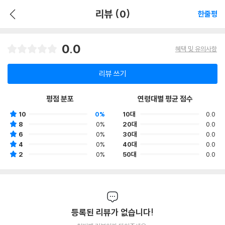
리뷰 (0)
한줄평
0.0
혜택 및 유의사항
리뷰 쓰기
평점 분포
연령대별 평균 점수
10
0%
10대
0.0
8
0%
20대
0.0
6
0%
30대
0.0
4
0%
40대
0.0
2
0%
50대
0.0
등록된 리뷰가 없습니다!