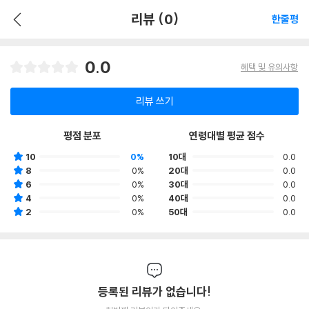
리뷰 (0)
한줄평
0.0
혜택 및 유의사항
리뷰 쓰기
평점 분포
연령대별 평균 점수
10
0%
10대
0.0
8
0%
20대
0.0
6
0%
30대
0.0
4
0%
40대
0.0
2
0%
50대
0.0
등록된 리뷰가 없습니다!