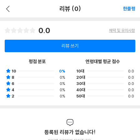
리뷰 (0)
한줄평
0.0
혜택 및 유의사항
리뷰 쓰기
평점 분포
연령대별 평균 점수
10
0%
10대
0.0
8
0%
20대
0.0
6
0%
30대
0.0
4
0%
40대
0.0
2
0%
50대
0.0
등록된 리뷰가 없습니다!