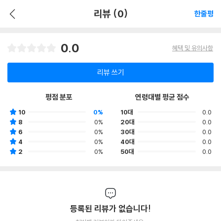
리뷰 (0)
한줄평
0.0
혜택 및 유의사항
리뷰 쓰기
평점 분포
연령대별 평균 점수
10
0%
10대
0.0
8
0%
20대
0.0
6
0%
30대
0.0
4
0%
40대
0.0
2
0%
50대
0.0
등록된 리뷰가 없습니다!