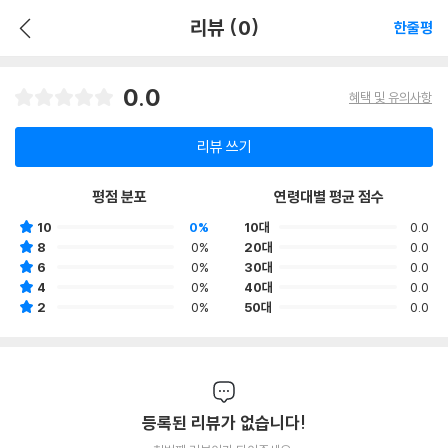
리뷰 (0)
한줄평
0.0
혜택 및 유의사항
리뷰 쓰기
평점 분포
연령대별 평균 점수
10
0%
10대
0.0
8
0%
20대
0.0
6
0%
30대
0.0
4
0%
40대
0.0
2
0%
50대
0.0
등록된 리뷰가 없습니다!