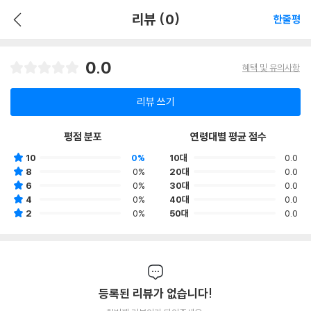
리뷰 (0)
한줄평
0.0
혜택 및 유의사항
리뷰 쓰기
평점 분포
연령대별 평균 점수
10
0%
10대
0.0
8
0%
20대
0.0
6
0%
30대
0.0
4
0%
40대
0.0
2
0%
50대
0.0
등록된 리뷰가 없습니다!